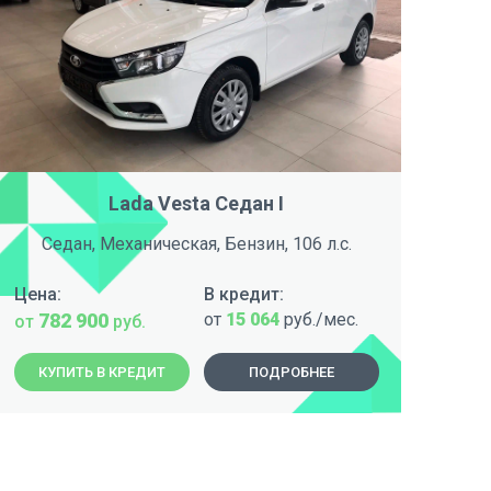
Lada Vesta Седан I
Седан, Механическая, Бензин, 106 л.с.
Ун
Цена:
В кредит:
Цен
782 900
от
15 064
руб./мес.
5
от
руб.
от
КУПИТЬ В КРЕДИТ
ПОДРОБНЕЕ
К