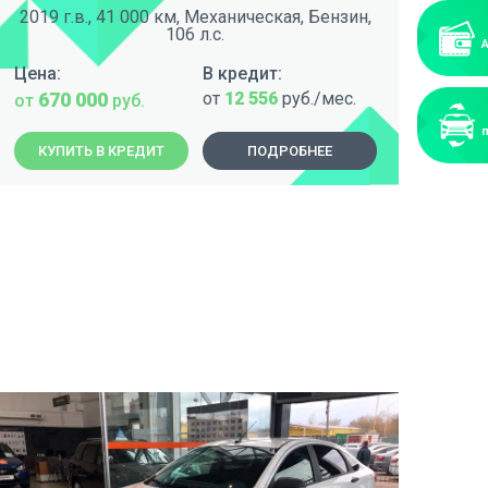
2019 г.в., 41 000 км, Механическая, Бензин,
202
106 л.с.
Цена:
В кредит:
Цен
670 000
от
12 556
руб./мес.
7
от
руб.
от
КУПИТЬ В КРЕДИТ
ПОДРОБНЕЕ
К