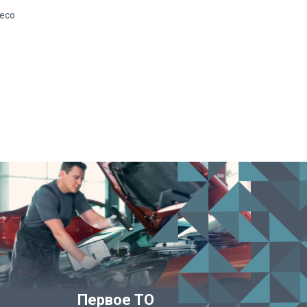
есо
Первое ТО