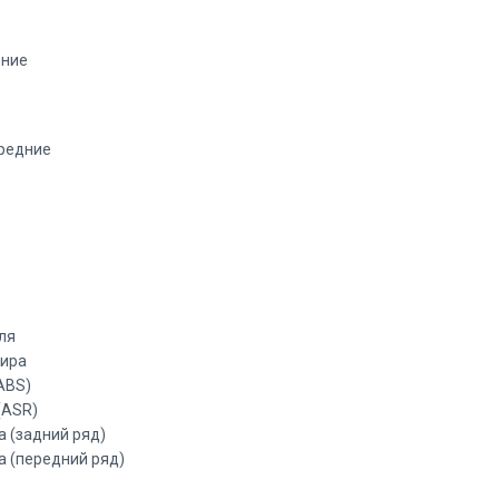
ение
редние
ля
жира
ABS)
(ASR)
а (задний ряд)
а (передний ряд)