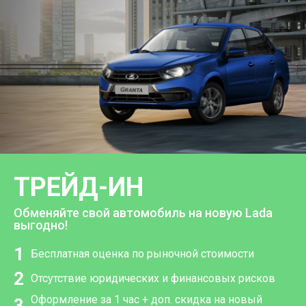
ТРЕЙД-ИН
Обменяйте свой автомобиль на новую Lada
выгодно!
1
Бесплатная оценка по рыночной стоимости
2
Отсутствие юридических и финансовых рисков
Оформление за 1 час + доп. скидка на новый
3